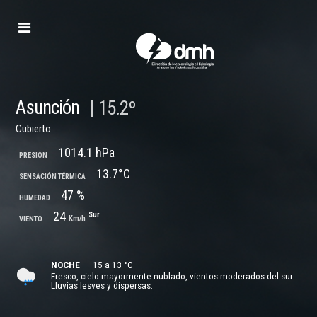
Dirección
de
Meteorología
e
Hidrología
Asunción
Pr
|
15.2º
Cubierto
1014.1 hPa
PRESIÓN
13.7°C
SENSACIÓN TÉRMICA
47 %
HUMEDAD
24
Sur
Km/h
VIENTO
NOCHE
15 a 13 °C
Fresco, cielo mayormente nublado, vientos moderados del sur.
Lluvias lesves y dispersas.